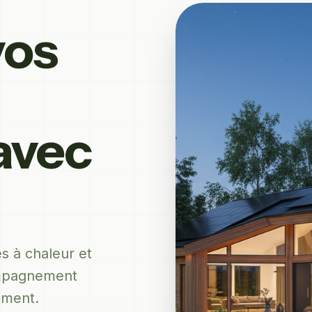
vos
avec
s à chaleur et
ompagnement
ement.