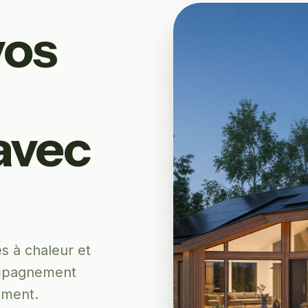
vos
avec
s à chaleur et
ompagnement
ement.